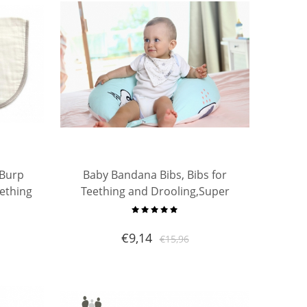
 Burp
Baby Bandana Bibs, Bibs for
eething
Teething and Drooling,Super
ck
Absorbent and Soft,100% Cotton
Baby Burp Bib Set 3 Pack
€
9,14
€
15,96