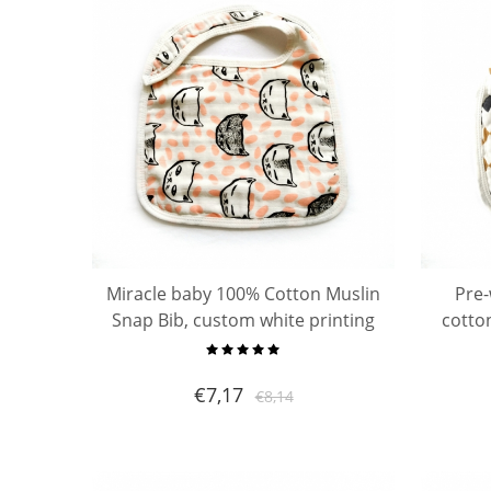
Miracle baby 100% Cotton Muslin
Pre-
Snap Bib, custom white printing
cotto
bib, baby bandana drool bibs
snap bi
tee
€
7,17
€
8,14