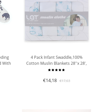
eding
4 Pack Infant Swaddle,100%
d With
Cotton Muslin Blankets 28''x 28',
aped
Washable Diapers, Baby Burp
ulti
Cloth
€
14,18
€
17,63
ad