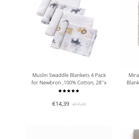
Muslin Swaddle Blankets 4 Pack
Mira
for Newbron ,100% Cotton, 28''x
Blank
28', Absorbent Diapers , Baby
Cot
Burp Cloth
€
14,39
€
17,23