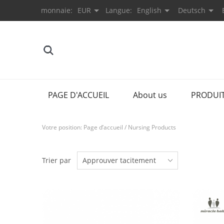
monnaie:
EUR
Langue:
English
Deutsch
PAGE D'ACCUEIL
About us
PRODUI
Votre position:
Page d’accueil
/
Nursing Products
Trier par
Approuver tacitement