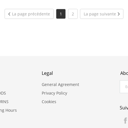
La page précédente
1
2
La page suivante
Legal
Abo
General Agreement
ODS
Privacy Policy
URNS
Cookies
Sui
ing Hours