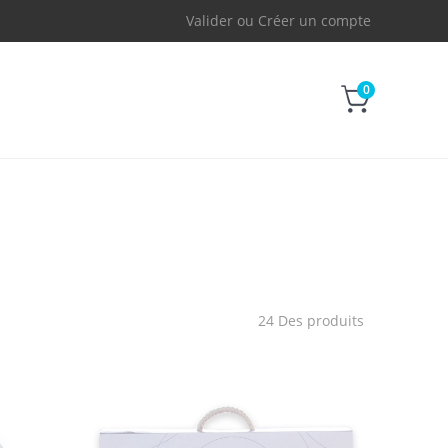
Valider
ou
Créer un compte
0
24 Des produits